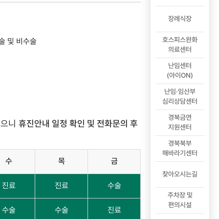
장례식장
호스피스완화
술 및 비수술
의료센터
난임센터
(아이ON)
난임·임산부
심리상담센터
경북금연
있으니
휴진안내 일정 확인 및 전화문의 후
지원센터
경북북부
해바라기센터
수
목
금
찾아오시는길
진료
진료
수술
주차장 및
편의시설
수술
수술
진료