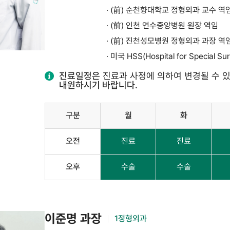
· (前) 순천향대학교 정형외과 교수 역
· (前) 인천 연수중앙병원 원장 역임
· (前) 진천성모병원 정형외과 과장 역
· 미국 HSS(Hospital for Special S
진료일정은
진료과 사정에 의하여 변경될 수 
내원하시기 바랍니다.
구분
월
화
오전
진료
진료
오후
수술
수술
이준명 과장
1정형외과