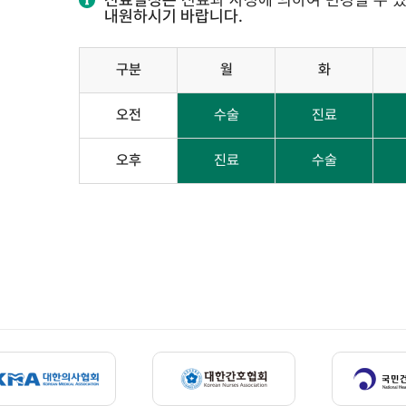
내원하시기 바랍니다.
구분
월
화
오전
수술
진료
오후
진료
수술