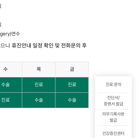
임
임
urgery)연수
있으니
휴진안내 일정 확인 및 전화문의 후
수
목
금
수술
진료
진료
진료 문의
진단서/
진료
수술
수술
증명서 발급
의무기록사본
발급
건강증진센터