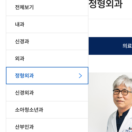
정형외과
전체보기
내과
신경과
의료
외과
정형외과
신경외과
소아청소년과
산부인과