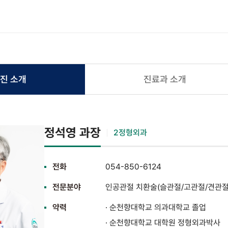
진 소개
진료과 소개
정석영 과장
2정형외과
전화
054-850-6124
전문분야
인공관절 치환술(슬관절/고관절/견관절)
약력
· 순천향대학교 의과대학교 졸업
· 순천향대학교 대학원 정형외과박사