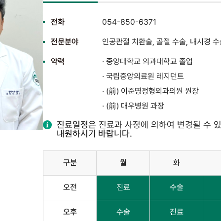
전화
054-850-6371
전문분야
인공관절 치환술, 골절 수술, 내시경 수
약력
· 중앙대학교 의과대학교 졸업
· 국립중앙의료원 레지던트
· (前) 이준명정형외과의원 원장
· (前) 대우병원 과장
진료일정은
진료과 사정에 의하여 변경될 수 
내원하시기 바랍니다.
구분
월
화
오전
진료
수술
오후
수술
진료