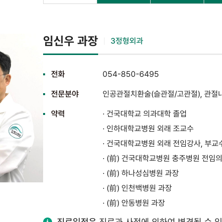
임신우 과장
3정형외과
전화
054-850-6495
전문분야
인공관절치환술(슬관절/고관절), 관절
약력
· 건국대학교 의과대학 졸업
· 인하대학교병원 외래 조교수
· 건국대학교병원 외래 전임강사, 부교
· (前) 건국대학교병원 충주병원 전임
· (前) 하나성심병원 과장
· (前) 인천백병원 과장
· (前) 안동병원 과장
진료일정은
진료과 사정에 의하여 변경될 수 